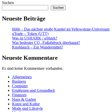
Suchen
Suchen
Neueste Beiträge
6666 – Das nächste große Kapitel im Yellowstone-Universum
uTrade – Token (UTT)
Was ist USHARK / uShark?
Was bedeutet CO₂-Fußabdruck überhaupt?
Knoblauch – Ein Wundermittel?
Neueste Kommentare
Es sind keine Kommentare vorhanden.
Allgemeines
Business
Computer
Ernährung und Gesundheit
Finanzen
Haus & Garten
Kunst und Kultur
Mode und Lifestyle