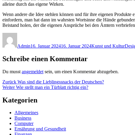
alleine durch das eigene Wirken.
Wenn andere die Idee stehlen können und für ihre eigenen Produkte
einfordern, man hat dann im wahrsten Wortsinne die Hände gebunden u
Beistand holen, der die eigenen Ansprüche bei den Ämtern verbriefen l
Autor
Veröffentlicht
Kategorien
Schla
am
Admin
16. Januar 2024
16. Januar 2024
Kunst und Kultur
Desi
Schreibe einen Kommentar
Du musst
angemeldet
sein, um einen Kommentar abzugeben.
Beitragsnavigation
Vorheriger
Zurück
Was sind die Lieblingssnacks der Deutschen?
Nächster
Beitrag:
Weiter
Wie stellt man ein Türblatt richtig ein?
Beitrag:
Kategorien
Allgemeines
Business
Computer
Ernährung und Gesundheit
Finanzen