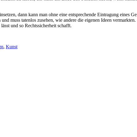
 einsetzen, dann kann man ohne eine entsprechende Eintragung eines 
nd muss tatenlos zusehen, wie andere die eigenen Ideen vermarkten. Da
ässt und so Rechtssicherheit schafft.
gwörter
gn
,
Kunst