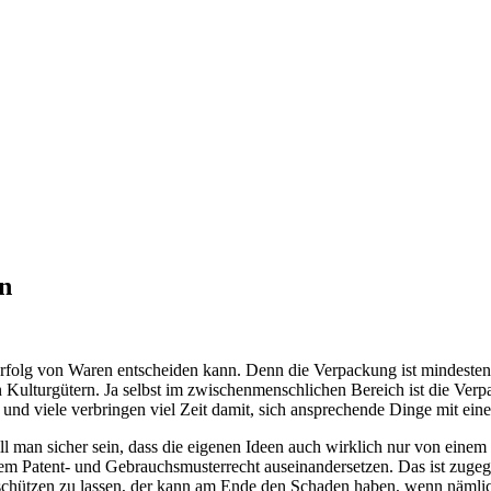
n
folg von Waren entscheiden kann. Denn die Verpackung ist mindestens e
ulturgütern. Ja selbst im zwischenmenschlichen Bereich ist die Verpa
und viele verbringen viel Zeit damit, sich ansprechende Dinge mit ei
ill man sicher sein, dass die eigenen Ideen auch wirklich nur von ein
t dem Patent- und Gebrauchsmusterrecht auseinandersetzen. Das ist zuge
schützen zu lassen, der kann am Ende den Schaden haben, wenn nämlich 