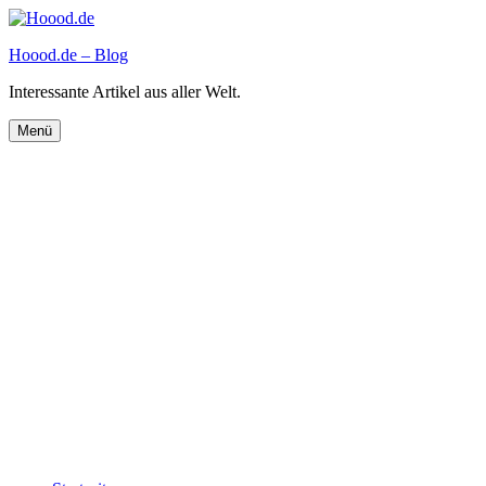
Zum
Inhalt
Hoood.de – Blog
springen
Interessante Artikel aus aller Welt.
Menü