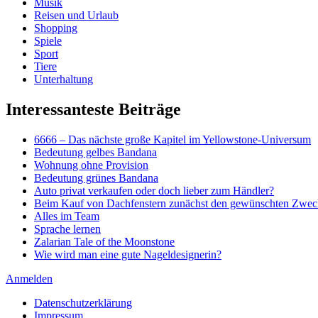
Musik
Reisen und Urlaub
Shopping
Spiele
Sport
Tiere
Unterhaltung
Interessanteste Beiträge
6666 – Das nächste große Kapitel im Yellowstone-Universum
Bedeutung gelbes Bandana
Wohnung ohne Provision
Bedeutung grünes Bandana
Auto privat verkaufen oder doch lieber zum Händler?
Beim Kauf von Dachfenstern zunächst den gewünschten Zweck
Alles im Team
Sprache lernen
Zalarian Tale of the Moonstone
Wie wird man eine gute Nageldesignerin?
Anmelden
Datenschutzerklärung
Impressum