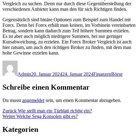
Vergleich zu suchen. Denn nur durch diese Gegenüberstellung der
verschiedenen Anbieter kann man den für sich Richtigen finden.
Gegensätzlich sind binäre Optionen zum Beispiel zum Handel mit
Forex. Denn bei Forex erhält man keinen, im Vorhinein vereinbarten
Betrag, sondern kann dadurch zum Teil höhere Summen erzielen.
Es ist aber auch möglich niedrigere Summen, bei nur geringer
Kursabweichung, zu erzielen. Ein Forex Broker Vergleich ist auch
hier ratsam, um auch den richtigen Broker zu finden, mit dem man
hohe Gewinne erzielen kann.
Autor
Veröffentlicht
Kategorien
Schlagwörter
am
Admin
20. Januar 2024
24. Januar 2024
Finanzen
Börse
Schreibe einen Kommentar
Du musst
angemeldet
sein, um einen Kommentar abzugeben.
Beitragsnavigation
Vorheriger
Zurück
Wie stellt man ein Türblatt richtig ein?
Nächster
Beitrag:
Weiter
Welche Sega Konsolen gibt es?
Beitrag:
Kategorien