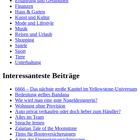
Ernährung und Gesundheit
Finanzen
Haus & Garten
Kunst und Kultur
Mode und Lifestyle
Musik
Reisen und Urlaub
Shopping
Spiele
Sport
Tiere
Unterhaltung
Interessanteste Beiträge
6666 – Das nächste große Kapitel im Yellowstone-Universum
Bedeutung gelbes Bandana
Wie wird man eine gute Nageldesignerin?
Wohnung ohne Provision
Auto privat verkaufen oder doch lieber zum Händler?
Alles im Team
Sprache lernen
Zalarian Tale of the Moonstone
Tipps für Bootsversicherungen
Arten der Elementarversicherungen