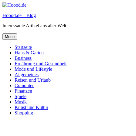
Zum
Inhalt
Hoood.de – Blog
springen
Interessante Artikel aus aller Welt.
Menü
Startseite
Haus & Garten
Business
Ernährung und Gesundheit
Mode und Lifestyle
Allgemeines
Reisen und Urlaub
Computer
Finanzen
Spiele
Musik
Kunst und Kultur
Shopping