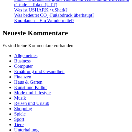
uTrade – Token (UTT)
Was ist USHARK / uShark?
Was bedeutet CO₂-Fußabdruck überhaupt?
Knoblauch – Ein Wundermittel?
Neueste Kommentare
Es sind keine Kommentare vorhanden.
Allgemeines
Business
Computer
Ernährung und Gesundheit
Finanzen
Haus & Garten
Kunst und Kultur
Mode und Lifestyle
Musik
Reisen und Urlaub
Shopping
Spiele
Sport
Tiere
Unterhaltung