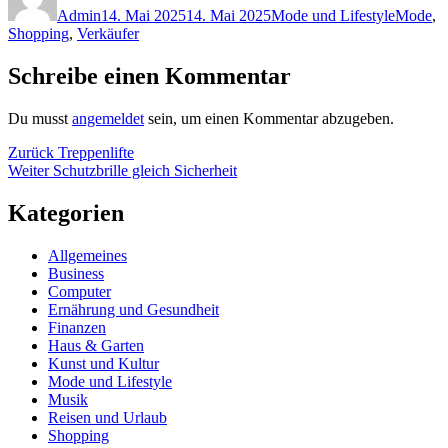
Admin
14. Mai 2025
14. Mai 2025
Mode und Lifestyle
Mode
,
Shopping
,
Verkäufer
Schreibe einen Kommentar
Du musst
angemeldet
sein, um einen Kommentar abzugeben.
Beitragsnavigation
Vorheriger
Zurück
Treppenlifte
Nächster
Beitrag:
Weiter
Schutzbrille gleich Sicherheit
Beitrag:
Kategorien
Allgemeines
Business
Computer
Ernährung und Gesundheit
Finanzen
Haus & Garten
Kunst und Kultur
Mode und Lifestyle
Musik
Reisen und Urlaub
Shopping