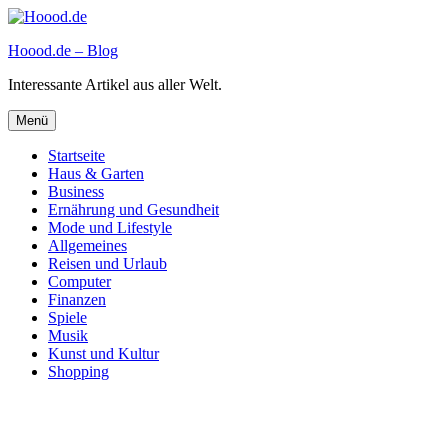
Zum
Inhalt
Hoood.de – Blog
springen
Interessante Artikel aus aller Welt.
Menü
Startseite
Haus & Garten
Business
Ernährung und Gesundheit
Mode und Lifestyle
Allgemeines
Reisen und Urlaub
Computer
Finanzen
Spiele
Musik
Kunst und Kultur
Shopping