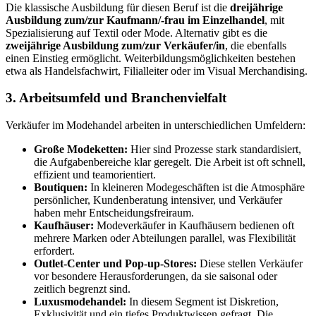
Die klassische Ausbildung für diesen Beruf ist die
dreijährige
Ausbildung zum/zur Kaufmann/-frau im Einzelhandel
, mit
Spezialisierung auf Textil oder Mode. Alternativ gibt es die
zweijährige Ausbildung zum/zur Verkäufer/in
, die ebenfalls
einen Einstieg ermöglicht. Weiterbildungsmöglichkeiten bestehen
etwa als Handelsfachwirt, Filialleiter oder im Visual Merchandising.
3. Arbeitsumfeld und Branchenvielfalt
Verkäufer im Modehandel arbeiten in unterschiedlichen Umfeldern:
Große Modeketten:
Hier sind Prozesse stark standardisiert,
die Aufgabenbereiche klar geregelt. Die Arbeit ist oft schnell,
effizient und teamorientiert.
Boutiquen:
In kleineren Modegeschäften ist die Atmosphäre
persönlicher, Kundenberatung intensiver, und Verkäufer
haben mehr Entscheidungsfreiraum.
Kaufhäuser:
Modeverkäufer in Kaufhäusern bedienen oft
mehrere Marken oder Abteilungen parallel, was Flexibilität
erfordert.
Outlet-Center und Pop-up-Stores:
Diese stellen Verkäufer
vor besondere Herausforderungen, da sie saisonal oder
zeitlich begrenzt sind.
Luxusmodehandel:
In diesem Segment ist Diskretion,
Exklusivität und ein tiefes Produktwissen gefragt. Die