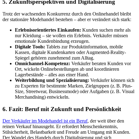
5. Zukunftsperspektiven und Digitalisierung
Trotz der wachsenden Konkurrenz durch den Onlinehandel bleibt
der stationäre Modehandel bestehen – aber er verändert sich stark:
Erlebnisorientiertes Einkaufen:
Kunden suchen mehr als
nur Kleidung – sie wollen ein Erlebnis. Verkäufer müssen
emotionale Kundenbindung erzeugen.
Digitale Tools:
Tablets zur Produktinformation, mobile
Kassen, digitale Kundenkarten oder Augmented-Reality-
Spiegel gehören zunehmend zum Alltag.
Omnichannel-Kompetenz:
Verkäufer beraten Kunden vor
Ort, wickeln Onlinebestellungen ab und koordinieren
Lagerbestände – alles aus einer Hand.
Weiterbildung und Spezialisierung:
Verkäufer können sich
zu Experten für bestimmte Marken, Zielgruppen (z. B. Plus-
Size, Streetwear, Businessmode) oder Aufgaben (z. B. Visual
Merchandising) entwickeln.
6. Fazit: Beruf mit Zukunft und Persönlichkeit
Der Verkäufer im Modehandel ist ein Beruf
, der weit über den
reinen Verkauf hinausgeht. Er erfordert Menschenkenntnis,
Stilsicherheit, Belastbarkeit und Freude am Umgang mit Kunden.
Der Wandel des Handels durch Digitalisierung und sich