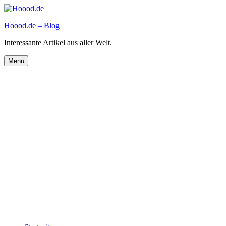
Zum
Inhalt
Hoood.de – Blog
springen
Interessante Artikel aus aller Welt.
Menü