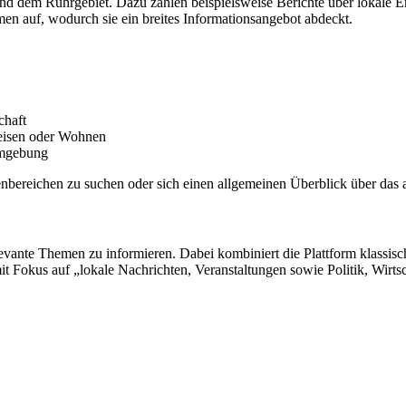
nd dem Ruhrgebiet. Dazu zählen beispielsweise Berichte über lokale E
emen auf, wodurch sie ein breites Informationsangebot abdeckt.
chaft
eisen oder Wohnen
Umgebung
nbereichen zu suchen oder sich einen allgemeinen Überblick über das 
levante Themen zu informieren. Dabei kombiniert die Plattform klassis
t Fokus auf „lokale Nachrichten, Veranstaltungen sowie Politik, Wirts