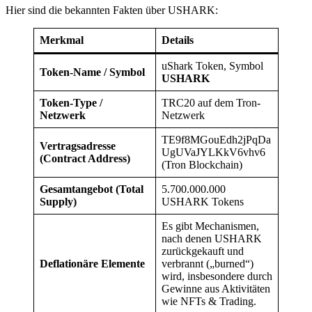
Hier sind die bekannten Fakten über USHARK:
Merkmal
Details
uShark Token, Symbol
Token-Name / Symbol
USHARK
Token-Type /
TRC20 auf dem Tron-
Netzwerk
Netzwerk
TE9f8MGouEdh2jPqDa
Vertragsadresse
UgUVaJYLKkV6vhv6
(Contract Address)
(Tron Blockchain)
Gesamtangebot (Total
5.700.000.000
Supply)
USHARK Tokens
Es gibt Mechanismen,
nach denen USHARK
zurückgekauft und
Deflationäre Elemente
verbrannt („burned“)
wird, insbesondere durch
Gewinne aus Aktivitäten
wie NFTs & Trading.