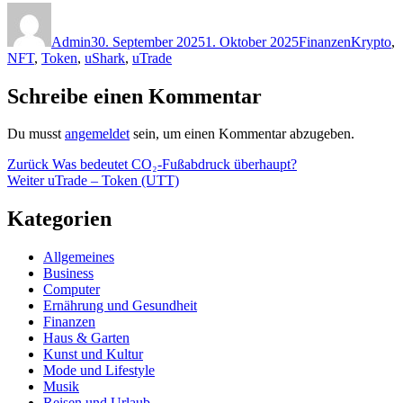
Autor
Veröffentlicht
Kategorien
Schlagwö
am
Admin
30. September 2025
1. Oktober 2025
Finanzen
Krypto
,
NFT
,
Token
,
uShark
,
uTrade
Schreibe einen Kommentar
Du musst
angemeldet
sein, um einen Kommentar abzugeben.
Beitragsnavigation
Vorheriger
Zurück
Was bedeutet CO₂-Fußabdruck überhaupt?
Nächster
Beitrag:
Weiter
uTrade – Token (UTT)
Beitrag:
Kategorien
Allgemeines
Business
Computer
Ernährung und Gesundheit
Finanzen
Haus & Garten
Kunst und Kultur
Mode und Lifestyle
Musik
Reisen und Urlaub