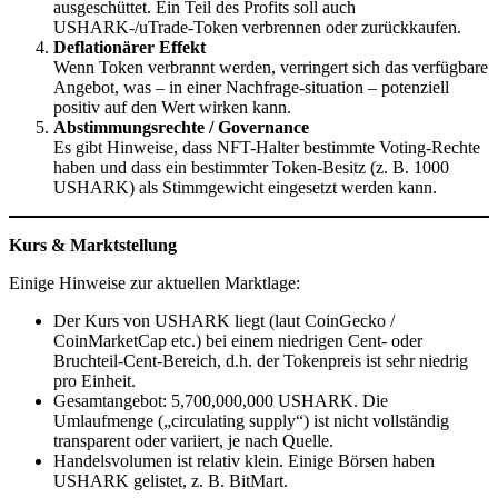
ausgeschüttet. Ein Teil des Profits soll auch
USHARK-/uTrade-Token verbrennen oder zurückkaufen.
Deflationärer Effekt
Wenn Token verbrannt werden, verringert sich das verfügbare
Angebot, was – in einer Nachfrage-situation – potenziell
positiv auf den Wert wirken kann.
Abstimmungsrechte / Governance
Es gibt Hinweise, dass NFT-Halter bestimmte Voting-Rechte
haben und dass ein bestimmter Token-Besitz (z. B. 1000
USHARK) als Stimmgewicht eingesetzt werden kann.
Kurs & Marktstellung
Einige Hinweise zur aktuellen Marktlage:
Der Kurs von USHARK liegt (laut CoinGecko /
CoinMarketCap etc.) bei einem niedrigen Cent- oder
Bruchteil-Cent-Bereich, d.h. der Tokenpreis ist sehr niedrig
pro Einheit.
Gesamtangebot: 5,700,000,000 USHARK. Die
Umlaufmenge („circulating supply“) ist nicht vollständig
transparent oder variiert, je nach Quelle.
Handelsvolumen ist relativ klein. Einige Börsen haben
USHARK gelistet, z. B. BitMart.