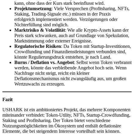
kann, ohne dass der Kurs stark beeinflusst wird.
Projektumsetzung
: Viele Versprechen (Profitsharing, NFTs,
Staking, Trading-Signale etc.) müssen in der Praxis
erfolgreich implementiert werden. Verzögerungen oder
Nichterfüllung sind möglich.
Marktrisiko & Volatilität
: Wie alle Krypto-Assets kann der
Preis stark schwanken, auch auf Grundlage von Spekulation,
Marktstimmung oder externer Ereignisse.
Regulatorische Risiken
: Da Token mit Startup-Investitionen,
Crowdfunding und Finanzdienstleistungen verbunden sind,
könnte Regulierungsdruck entstehen, je nach Land.
Burns / Deflation vs. Angebot
: Selbst wenn Token verbrannt
werden, könnte das verbleibende Angebot hoch sein. Wenn
Nachfrage nicht steigt, reicht ein kleiner
Deflationsmechanismus nicht zwangsläufig aus, um großen
Wertzuwachs zu erzeugen.
Fazit
USHARK ist ein ambitioniertes Projekt, das mehrere Komponenten
miteinander verbindet: Token-Utility, NFTs, Startup-Crowdfunding,
Staking und Profitsharing. Der Token bietet verschiedene
Nutzungsmöglichkeiten im Ökosystem und enthält deflationäre
Elemente, die bei steigendem Interesse vorteilhaft sein können.