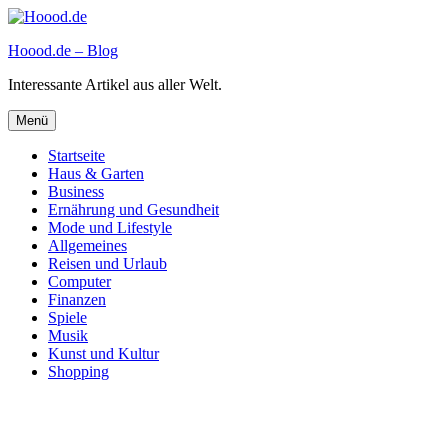
Zum
Inhalt
Hoood.de – Blog
springen
Interessante Artikel aus aller Welt.
Menü
Startseite
Haus & Garten
Business
Ernährung und Gesundheit
Mode und Lifestyle
Allgemeines
Reisen und Urlaub
Computer
Finanzen
Spiele
Musik
Kunst und Kultur
Shopping