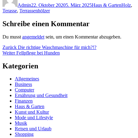
Admin
22. Oktober 2020
5. März 2025
Haus & Garten
Holz
,
Terasse
,
Terrassenhölzer
Schreibe einen Kommentar
Du musst
angemeldet
sein, um einen Kommentar abzugeben.
Beitragsnavigation
Vorheriger
Zurück
Die richtige Waschmaschine für mich?!?
Nächster
Beitrag:
Weiter
Fellpflege bei Hunden
Beitrag:
Kategorien
Allgemeines
Business
Computer
Ernährung und Gesundheit
Finanzen
Haus & Garten
Kunst und Kultur
Mode und Lifestyle
Musik
Reisen und Urlaub
Shopping