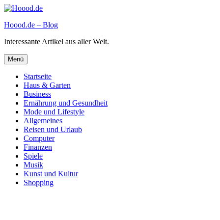
Zum
Inhalt
Hoood.de – Blog
springen
Interessante Artikel aus aller Welt.
Menü
Startseite
Haus & Garten
Business
Ernährung und Gesundheit
Mode und Lifestyle
Allgemeines
Reisen und Urlaub
Computer
Finanzen
Spiele
Musik
Kunst und Kultur
Shopping