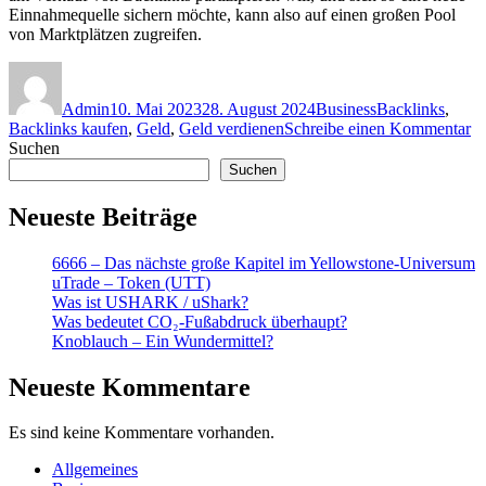
Einnahmequelle sichern möchte, kann also auf einen großen Pool
von Marktplätzen zugreifen.
Autor
Veröffentlicht
Kategorien
Schlagwörter
am
Admin
10. Mai 2023
28. August 2024
Business
Backlinks
,
zu
Backlinks kaufen
,
Geld
,
Geld verdienen
Schreibe einen Kommentar
G
Suchen
ve
Suchen
mi
d
Neueste Beiträge
Ve
v
6666 – Das nächste große Kapitel im Yellowstone-Universum
Ba
uTrade – Token (UTT)
Was ist USHARK / uShark?
Was bedeutet CO₂-Fußabdruck überhaupt?
Knoblauch – Ein Wundermittel?
Neueste Kommentare
Es sind keine Kommentare vorhanden.
Allgemeines