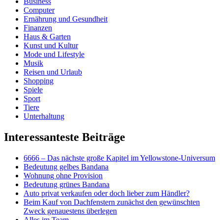
Business
Computer
Ernährung und Gesundheit
Finanzen
Haus & Garten
Kunst und Kultur
Mode und Lifestyle
Musik
Reisen und Urlaub
Shopping
Spiele
Sport
Tiere
Unterhaltung
Interessanteste Beiträge
6666 – Das nächste große Kapitel im Yellowstone-Universum
Bedeutung gelbes Bandana
Wohnung ohne Provision
Bedeutung grünes Bandana
Auto privat verkaufen oder doch lieber zum Händler?
Beim Kauf von Dachfenstern zunächst den gewünschten
Zweck genauestens überlegen
Alles im Team