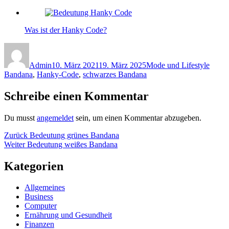
Was ist der Hanky Code?
Autor
Veröffentlicht
Kategorien
Schla
am
Admin
10. März 2021
19. März 2025
Mode und Lifestyle
Bandana
,
Hanky-Code
,
schwarzes Bandana
Schreibe einen Kommentar
Du musst
angemeldet
sein, um einen Kommentar abzugeben.
Beitragsnavigation
Vorheriger
Zurück
Bedeutung grünes Bandana
Nächster
Beitrag:
Weiter
Bedeutung weißes Bandana
Beitrag:
Kategorien
Allgemeines
Business
Computer
Ernährung und Gesundheit
Finanzen