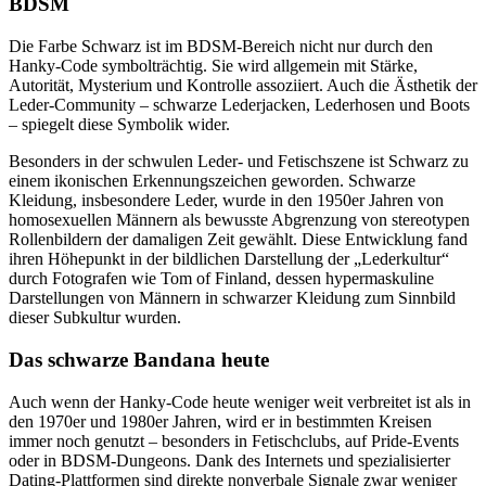
BDSM
Die Farbe Schwarz ist im BDSM-Bereich nicht nur durch den
Hanky-Code symbolträchtig. Sie wird allgemein mit Stärke,
Autorität, Mysterium und Kontrolle assoziiert. Auch die Ästhetik der
Leder-Community – schwarze Lederjacken, Lederhosen und Boots
– spiegelt diese Symbolik wider.
Besonders in der schwulen Leder- und Fetischszene ist Schwarz zu
einem ikonischen Erkennungszeichen geworden. Schwarze
Kleidung, insbesondere Leder, wurde in den 1950er Jahren von
homosexuellen Männern als bewusste Abgrenzung von stereotypen
Rollenbildern der damaligen Zeit gewählt. Diese Entwicklung fand
ihren Höhepunkt in der bildlichen Darstellung der „Lederkultur“
durch Fotografen wie Tom of Finland, dessen hypermaskuline
Darstellungen von Männern in schwarzer Kleidung zum Sinnbild
dieser Subkultur wurden.
Das schwarze Bandana heute
Auch wenn der Hanky-Code heute weniger weit verbreitet ist als in
den 1970er und 1980er Jahren, wird er in bestimmten Kreisen
immer noch genutzt – besonders in Fetischclubs, auf Pride-Events
oder in BDSM-Dungeons. Dank des Internets und spezialisierter
Dating-Plattformen sind direkte nonverbale Signale zwar weniger