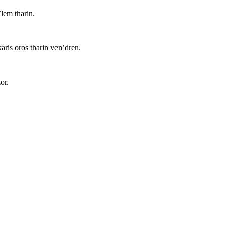
’lem tharin.
karis oros tharin ven’dren.
or.