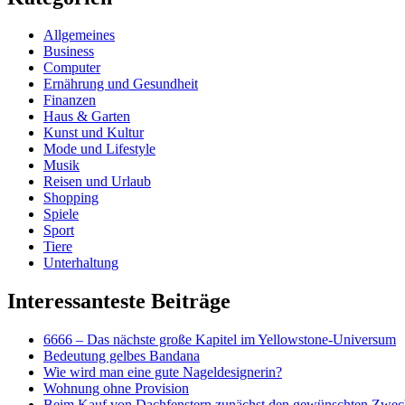
Allgemeines
Business
Computer
Ernährung und Gesundheit
Finanzen
Haus & Garten
Kunst und Kultur
Mode und Lifestyle
Musik
Reisen und Urlaub
Shopping
Spiele
Sport
Tiere
Unterhaltung
Interessanteste Beiträge
6666 – Das nächste große Kapitel im Yellowstone-Universum
Bedeutung gelbes Bandana
Wie wird man eine gute Nageldesignerin?
Wohnung ohne Provision
Beim Kauf von Dachfenstern zunächst den gewünschten Zweck