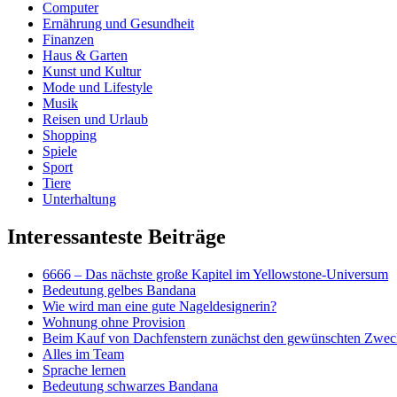
Computer
Ernährung und Gesundheit
Finanzen
Haus & Garten
Kunst und Kultur
Mode und Lifestyle
Musik
Reisen und Urlaub
Shopping
Spiele
Sport
Tiere
Unterhaltung
Interessanteste Beiträge
6666 – Das nächste große Kapitel im Yellowstone-Universum
Bedeutung gelbes Bandana
Wie wird man eine gute Nageldesignerin?
Wohnung ohne Provision
Beim Kauf von Dachfenstern zunächst den gewünschten Zweck
Alles im Team
Sprache lernen
Bedeutung schwarzes Bandana