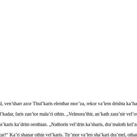
l, ven’sharr azor Thul’karis elenthar mor’za, rekor va’lem drishta ka’ha
kadar, faris zan’tor mala’ri othin. „Velmora’thir, an’kath zara’nir vel’o
as’karis ka’drim orothian. „Nathorin vel’drin ka’sharis, dra’maloth kel’z
zar!“ Ka’ri shanar othin vel’karis. Tir’mor va’len sha’kari dra’mel, othar