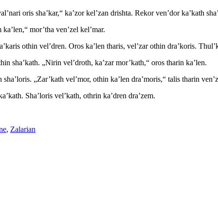
val’nari oris sha’kar,“ ka’zor kel’zan drishta. Rekor ven’dor ka’kath sha
m ka’len,“ mor’tha ven’zel kel’mar.
a’karis othin vel’dren. Oros ka’len tharis, vel’zar othin dra’koris. Thul’
thin sha’kath. „Nirin vel’droth, ka’zar mor’kath,“ oros tharin ka’len.
 sha’loris. „Zar’kath vel’mor, othin ka’len dra’moris,“ talis tharin ven’z
 ka’kath. Sha’loris vel’kath, othrin ka’dren dra’zem.
rter
ne
,
Zalarian