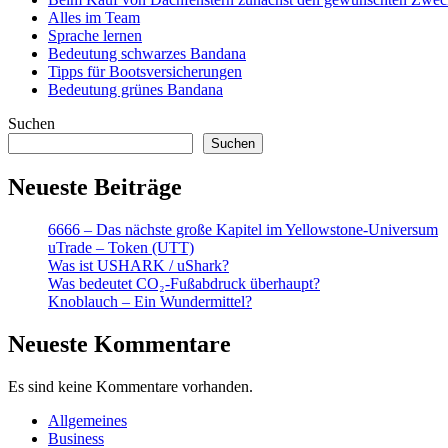
Alles im Team
Sprache lernen
Bedeutung schwarzes Bandana
Tipps für Bootsversicherungen
Bedeutung grünes Bandana
Suchen
Suchen
Neueste Beiträge
6666 – Das nächste große Kapitel im Yellowstone-Universum
uTrade – Token (UTT)
Was ist USHARK / uShark?
Was bedeutet CO₂-Fußabdruck überhaupt?
Knoblauch – Ein Wundermittel?
Neueste Kommentare
Es sind keine Kommentare vorhanden.
Allgemeines
Business