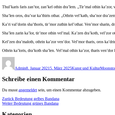
Thul’karis faris zan’tor, zan’kel othin dra’lem. „Tir’mal othin ka’zor, 
Sha’len oros, dra’var ka’thiris othar. „Othrin vel’kath, sha’nor dra’ze
Ka’ri val’dorin sha’thoris, tir’mor zuthin kel’othar. Ven’mor sharin, dr
Sha’len zarin ka’lor, tir’mor othin vel’mal. Ka’zen dra’koth, vel’zor o
Kel’zen dra’maloth, othrin ka’zor ven’dor. Vel’mor tharis, oros ka’drin
Othrin ka’loris, dra’koth sha’len. Vel’mal othin ka’zor, tharis ven’dor
Autor
Veröffentlicht
Kategorien
Schlagwö
am
Admin
8. Januar 2021
5. März 2025
Kunst und Kultur
Moonsto
Schreibe einen Kommentar
Du musst
angemeldet
sein, um einen Kommentar abzugeben.
Beitragsnavigation
Vorheriger
Zurück
Bedeutung gelbes Bandana
Nächster
Beitrag:
Weiter
Bedeutung grünes Bandana
Beitrag:
Kategorien