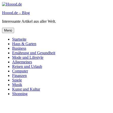
Zum
Inhalt
Hoood.de – Blog
springen
Interessante Artikel aus aller Welt.
Menü
Startseite
Haus & Garten
Business
Ernährung und Gesundheit
Mode und Lifestyle
Allgemeines
Reisen und Urlaub
Computer
Finanzen
Spiele
Musik
Kunst und Kultur
Shopping