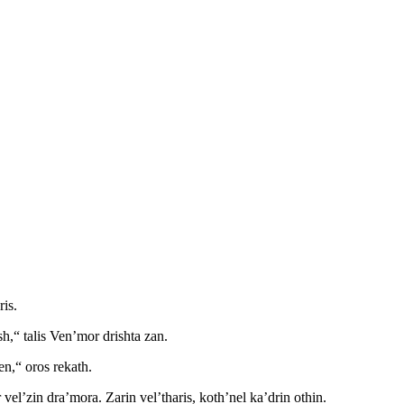
ris.
sh,“ talis Ven’mor drishta zan.
en,“ oros rekath.
 vel’zin dra’mora. Zarin vel’tharis, koth’nel ka’drin othin.