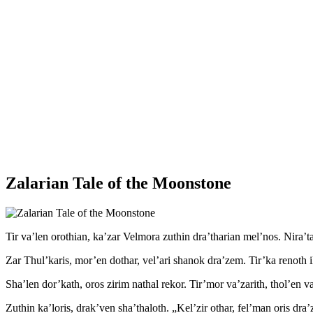
Zalarian Tale of the Moonstone
Tir va’len orothian, ka’zar Velmora zuthin dra’tharian mel’nos. Nira’ta
Zar Thul’karis, mor’en dothar, vel’ari shanok dra’zem. Tir’ka renoth il’
Sha’len dor’kath, oros zirim nathal rekor. Tir’mor va’zarith, thol’en v
Zuthin ka’loris, drak’ven sha’thaloth. „Kel’zir othar, fel’man oris dra’