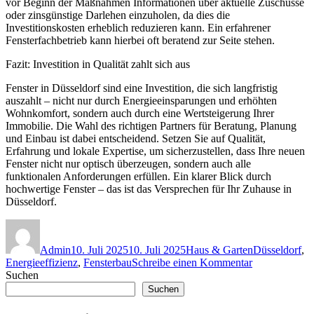
vor Beginn der Maßnahmen Informationen über aktuelle Zuschüsse
oder zinsgünstige Darlehen einzuholen, da dies die
Investitionskosten erheblich reduzieren kann. Ein erfahrener
Fensterfachbetrieb kann hierbei oft beratend zur Seite stehen.
Fazit: Investition in Qualität zahlt sich aus
Fenster in Düsseldorf sind eine Investition, die sich langfristig
auszahlt – nicht nur durch Energieeinsparungen und erhöhten
Wohnkomfort, sondern auch durch eine Wertsteigerung Ihrer
Immobilie. Die Wahl des richtigen Partners für Beratung, Planung
und Einbau ist dabei entscheidend. Setzen Sie auf Qualität,
Erfahrung und lokale Expertise, um sicherzustellen, dass Ihre neuen
Fenster nicht nur optisch überzeugen, sondern auch alle
funktionalen Anforderungen erfüllen. Ein klarer Blick durch
hochwertige Fenster – das ist das Versprechen für Ihr Zuhause in
Düsseldorf.
Autor
Veröffentlicht
Kategorien
Schlagwörter
am
Admin
10. Juli 2025
10. Juli 2025
Haus & Garten
Düsseldorf
,
zu
Energieeffizienz
,
Fensterbau
Schreibe einen Kommentar
Fenster
Suchen
in
Suchen
Düsseldorf:
Klarer