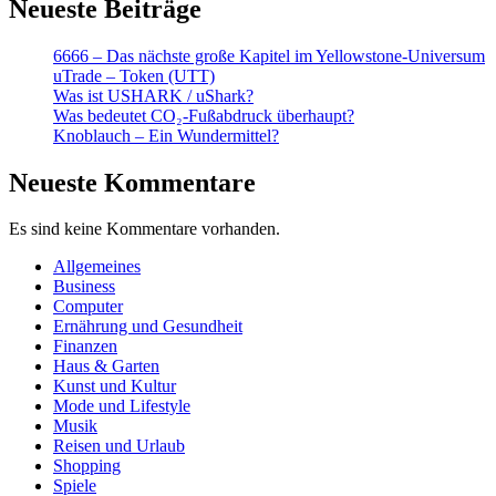
Neueste Beiträge
Blick,
hohe
6666 – Das nächste große Kapitel im Yellowstone-Universum
Qualität
uTrade – Token (UTT)
und
Was ist USHARK / uShark?
optimale
Was bedeutet CO₂-Fußabdruck überhaupt?
Energieeffizi
Knoblauch – Ein Wundermittel?
Neueste Kommentare
Es sind keine Kommentare vorhanden.
Allgemeines
Business
Computer
Ernährung und Gesundheit
Finanzen
Haus & Garten
Kunst und Kultur
Mode und Lifestyle
Musik
Reisen und Urlaub
Shopping
Spiele