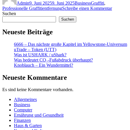
Admin
9. Juni 2025
9. Juni 2025
Business
Graffiti
,
zu
Professionelle Graffitientfernung
Schreibe einen Kommentar
Profession
Suchen
Graffitien
Suchen
Ihr
Weg
Neueste Beiträge
zu
sauberer
6666 – Das nächste große Kapitel im Yellowstone-Universum
Ästhetik
uTrade – Token (UTT)
und
Was ist USHARK / uShark?
dauerhaf
Was bedeutet CO₂-Fußabdruck überhaupt?
Werterhal
Knoblauch – Ein Wundermittel?
Neueste Kommentare
Es sind keine Kommentare vorhanden.
Allgemeines
Business
Computer
Ernährung und Gesundheit
Finanzen
Haus & Garten