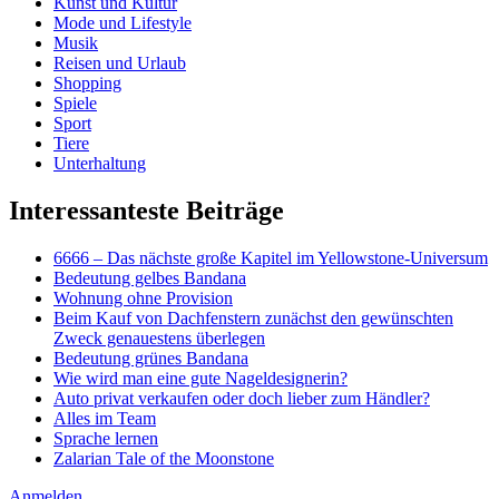
Kunst und Kultur
Mode und Lifestyle
Musik
Reisen und Urlaub
Shopping
Spiele
Sport
Tiere
Unterhaltung
Interessanteste Beiträge
6666 – Das nächste große Kapitel im Yellowstone-Universum
Bedeutung gelbes Bandana
Wohnung ohne Provision
Beim Kauf von Dachfenstern zunächst den gewünschten
Zweck genauestens überlegen
Bedeutung grünes Bandana
Wie wird man eine gute Nageldesignerin?
Auto privat verkaufen oder doch lieber zum Händler?
Alles im Team
Sprache lernen
Zalarian Tale of the Moonstone
Anmelden