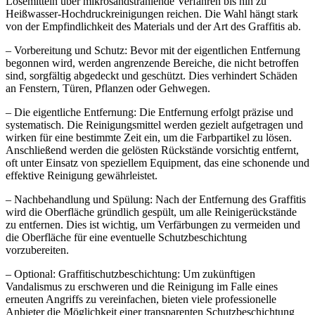
Lösemitteln über mikrosandstrahlende Verfahren bis hin zu
Heißwasser-Hochdruckreinigungen reichen. Die Wahl hängt stark
von der Empfindlichkeit des Materials und der Art des Graffitis ab.
– Vorbereitung und Schutz: Bevor mit der eigentlichen Entfernung
begonnen wird, werden angrenzende Bereiche, die nicht betroffen
sind, sorgfältig abgedeckt und geschützt. Dies verhindert Schäden
an Fenstern, Türen, Pflanzen oder Gehwegen.
– Die eigentliche Entfernung: Die Entfernung erfolgt präzise und
systematisch. Die Reinigungsmittel werden gezielt aufgetragen und
wirken für eine bestimmte Zeit ein, um die Farbpartikel zu lösen.
Anschließend werden die gelösten Rückstände vorsichtig entfernt,
oft unter Einsatz von speziellem Equipment, das eine schonende und
effektive Reinigung gewährleistet.
– Nachbehandlung und Spülung: Nach der Entfernung des Graffitis
wird die Oberfläche gründlich gespült, um alle Reinigerückstände
zu entfernen. Dies ist wichtig, um Verfärbungen zu vermeiden und
die Oberfläche für eine eventuelle Schutzbeschichtung
vorzubereiten.
– Optional: Graffitischutzbeschichtung: Um zukünftigen
Vandalismus zu erschweren und die Reinigung im Falle eines
erneuten Angriffs zu vereinfachen, bieten viele professionelle
Anbieter die Möglichkeit einer transparenten Schutzbeschichtung