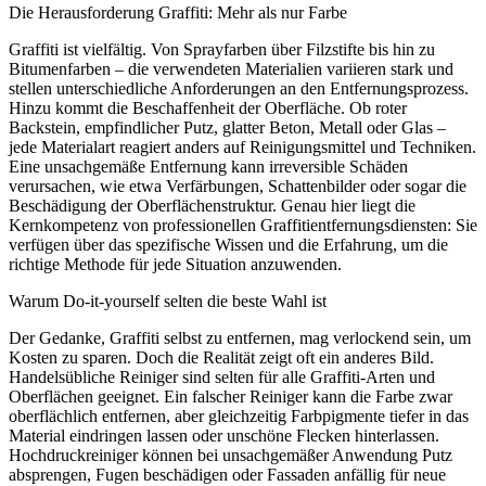
Die Herausforderung Graffiti: Mehr als nur Farbe
Graffiti ist vielfältig. Von Sprayfarben über Filzstifte bis hin zu
Bitumenfarben – die verwendeten Materialien variieren stark und
stellen unterschiedliche Anforderungen an den Entfernungsprozess.
Hinzu kommt die Beschaffenheit der Oberfläche. Ob roter
Backstein, empfindlicher Putz, glatter Beton, Metall oder Glas –
jede Materialart reagiert anders auf Reinigungsmittel und Techniken.
Eine unsachgemäße Entfernung kann irreversible Schäden
verursachen, wie etwa Verfärbungen, Schattenbilder oder sogar die
Beschädigung der Oberflächenstruktur. Genau hier liegt die
Kernkompetenz von professionellen Graffitientfernungsdiensten: Sie
verfügen über das spezifische Wissen und die Erfahrung, um die
richtige Methode für jede Situation anzuwenden.
Warum Do-it-yourself selten die beste Wahl ist
Der Gedanke, Graffiti selbst zu entfernen, mag verlockend sein, um
Kosten zu sparen. Doch die Realität zeigt oft ein anderes Bild.
Handelsübliche Reiniger sind selten für alle Graffiti-Arten und
Oberflächen geeignet. Ein falscher Reiniger kann die Farbe zwar
oberflächlich entfernen, aber gleichzeitig Farbpigmente tiefer in das
Material eindringen lassen oder unschöne Flecken hinterlassen.
Hochdruckreiniger können bei unsachgemäßer Anwendung Putz
absprengen, Fugen beschädigen oder Fassaden anfällig für neue