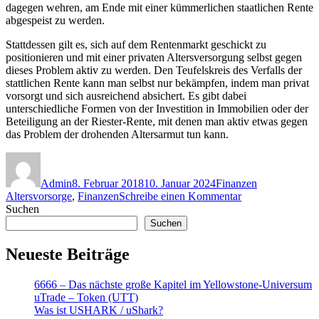
dagegen wehren, am Ende mit einer kümmerlichen staatlichen Rente
abgespeist zu werden.
Stattdessen gilt es, sich auf dem Rentenmarkt geschickt zu
positionieren und mit einer privaten Altersversorgung selbst gegen
dieses Problem aktiv zu werden. Den Teufelskreis des Verfalls der
stattlichen Rente kann man selbst nur bekämpfen, indem man privat
vorsorgt und sich ausreichend absichert. Es gibt dabei
unterschiedliche Formen von der Investition in Immobilien oder der
Beteiligung an der Riester-Rente, mit denen man aktiv etwas gegen
das Problem der drohenden Altersarmut tun kann.
Autor
Veröffentlicht
Kategorien
Schlagwörter
am
Admin
8. Februar 2018
10. Januar 2024
Finanzen
zu
Altersvorsorge
,
Finanzen
Schreibe einen Kommentar
Privater
Suchen
Beitrag
Suchen
zur
Altersvorsorge
Neueste Beiträge
6666 – Das nächste große Kapitel im Yellowstone-Universum
uTrade – Token (UTT)
Was ist USHARK / uShark?