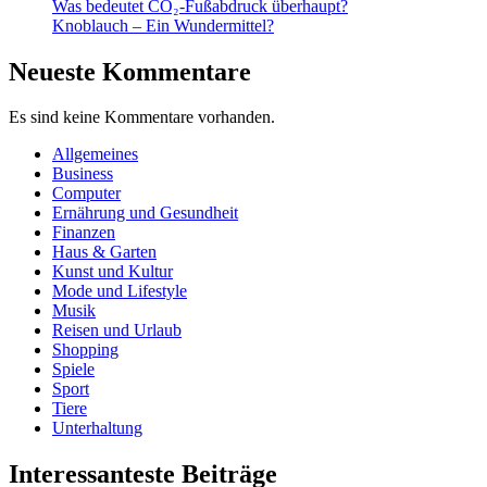
Was bedeutet CO₂-Fußabdruck überhaupt?
Knoblauch – Ein Wundermittel?
Neueste Kommentare
Es sind keine Kommentare vorhanden.
Allgemeines
Business
Computer
Ernährung und Gesundheit
Finanzen
Haus & Garten
Kunst und Kultur
Mode und Lifestyle
Musik
Reisen und Urlaub
Shopping
Spiele
Sport
Tiere
Unterhaltung
Interessanteste Beiträge