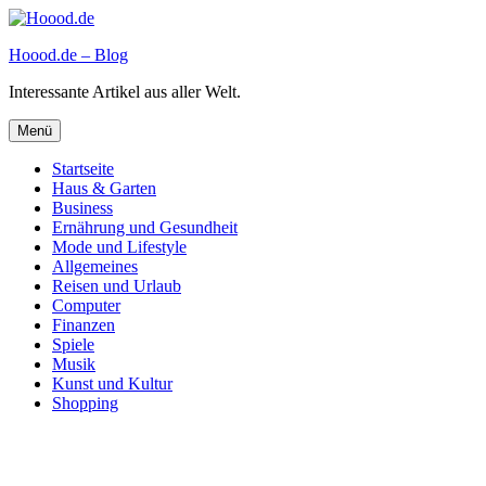
Zum
Inhalt
Hoood.de – Blog
springen
Interessante Artikel aus aller Welt.
Menü
Startseite
Haus & Garten
Business
Ernährung und Gesundheit
Mode und Lifestyle
Allgemeines
Reisen und Urlaub
Computer
Finanzen
Spiele
Musik
Kunst und Kultur
Shopping