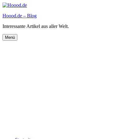
Zum
Inhalt
Hoood.de – Blog
springen
Interessante Artikel aus aller Welt.
Menü