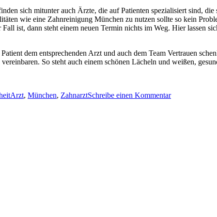
den sich mitunter auch Ärzte, die auf Patienten spezialisiert sind, die
äten wie eine Zahnreinigung München zu nutzen sollte so kein Problem
Fall ist, dann steht einem neuen Termin nichts im Weg. Hier lassen si
als Patient dem entsprechenden Arzt und auch dem Team Vertrauen sche
zu vereinbaren. So steht auch einem schönen Lächeln und weißen, ges
Schlagwörter
zu
Zahnarztpraxe
eit
Arzt
,
München
,
Zahnarzt
Schreibe einen Kommentar
in
München