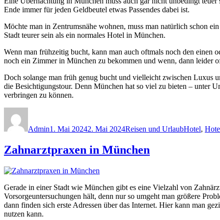
Eine Übernachtung in München muss auch gar nicht unbedingt teuer 
Ende immer für jeden Geldbeutel etwas Passendes dabei ist.
Möchte man in Zentrumsnähe wohnen, muss man natürlich schon ein pa
Stadt teurer sein als ein normales Hotel in München.
Wenn man frühzeitig bucht, kann man auch oftmals noch den einen ode
noch ein Zimmer in München zu bekommen und wenn, dann leider oft
Doch solange man früh genug bucht und vielleicht zwischen Luxus un
die Besichtigungstour. Denn München hat so viel zu bieten – unter U
verbringen zu können.
Autor
Veröffentlicht
Kategorien
Schlagwört
am
Admin
1. Mai 2024
2. Mai 2024
Reisen und Urlaub
Hotel
,
Hote
Zahnarztpraxen in München
Gerade in einer Stadt wie München gibt es eine Vielzahl von Zahnärz
Vorsorgeuntersuchungen hält, denn nur so umgeht man größere Proble
dann finden sich erste Adressen über das Internet. Hier kann man g
nutzen kann.