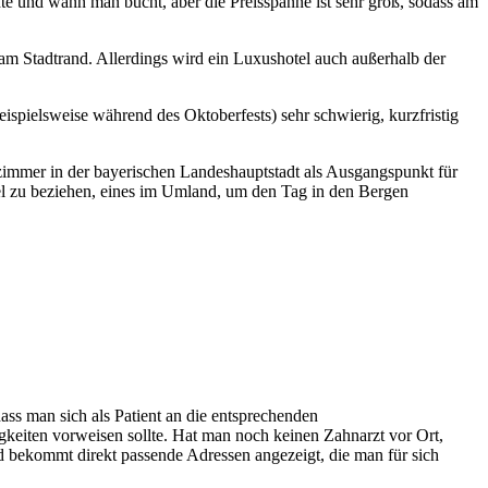
 und wann man bucht, aber die Preisspanne ist sehr groß, sodass am
m Stadtrand. Allerdings wird ein Luxushotel auch außerhalb der
spielsweise während des Oktoberfests) sehr schwierig, kurzfristig
zimmer in der bayerischen Landeshauptstadt als Ausgangspunkt für
tel zu beziehen, eines im Umland, um den Tag in den Bergen
ass man sich als Patient an die entsprechenden
keiten vorweisen sollte. Hat man noch keinen Zahnarzt vor Ort,
d bekommt direkt passende Adressen angezeigt, die man für sich