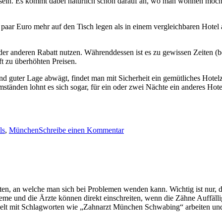
sein. Es kommt dabei natürlich schon darauf an, wo man wohnen möchte
ar Euro mehr auf den Tisch legen als in einem vergleichbaren Hotel a
r anderen Rabatt nutzen. Währenddessen ist es zu gewissen Zeiten (bei
 zu überhöhten Preisen.
d guter Lage abwägt, findet man mit Sicherheit ein gemütliches Hotel
mständen lohnt es sich sogar, für ein oder zwei Nächte ein anderes Ho
er
zu
Hotels
ls
,
München
Schreibe einen Kommentar
in
München
ten, an welche man sich bei Problemen wenden kann. Wichtig ist nur, d
me und die Ärzte können direkt einschreiten, wenn die Zähne Auffällig
ezielt mit Schlagworten wie „Zahnarzt München Schwabing“ arbeiten un