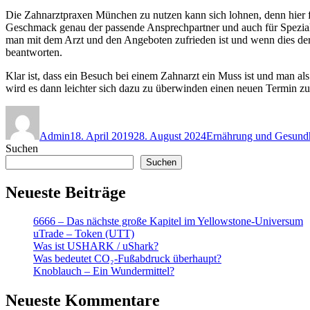
Die Zahnarztpraxen München zu nutzen kann sich lohnen, denn hier fin
Geschmack genau der passende Ansprechpartner und auch für Spezialit
man mit dem Arzt und den Angeboten zufrieden ist und wenn dies der 
beantworten.
Klar ist, dass ein Besuch bei einem Zahnarzt ein Muss ist und man 
wird es dann leichter sich dazu zu überwinden einen neuen Termin 
Autor
Veröffentlicht
Kategorien
am
Admin
18. April 2019
28. August 2024
Ernährung und Gesundh
Suchen
Suchen
Neueste Beiträge
6666 – Das nächste große Kapitel im Yellowstone-Universum
uTrade – Token (UTT)
Was ist USHARK / uShark?
Was bedeutet CO₂-Fußabdruck überhaupt?
Knoblauch – Ein Wundermittel?
Neueste Kommentare