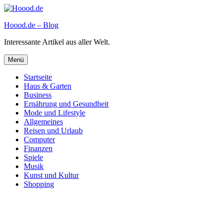
Zum
Inhalt
Hoood.de – Blog
springen
Interessante Artikel aus aller Welt.
Menü
Startseite
Haus & Garten
Business
Ernährung und Gesundheit
Mode und Lifestyle
Allgemeines
Reisen und Urlaub
Computer
Finanzen
Spiele
Musik
Kunst und Kultur
Shopping