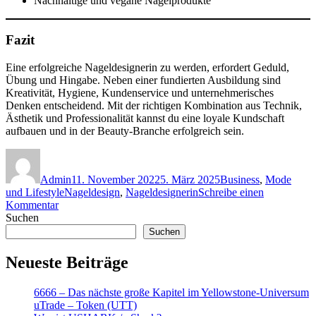
Nachhaltige und vegane Nagelprodukte
Fazit
Eine erfolgreiche Nageldesignerin zu werden, erfordert Geduld,
Übung und Hingabe. Neben einer fundierten Ausbildung sind
Kreativität, Hygiene, Kundenservice und unternehmerisches
Denken entscheidend. Mit der richtigen Kombination aus Technik,
Ästhetik und Professionalität kannst du eine loyale Kundschaft
aufbauen und in der Beauty-Branche erfolgreich sein.
Autor
Veröffentlicht
Kategorien
am
Admin
11. November 2022
5. März 2025
Business
,
Mode
Schlagwörter
und Lifestyle
Nageldesign
,
Nageldesignerin
Schreibe einen
zu
Kommentar
Wie
Suchen
wird
Suchen
man
eine
Neueste Beiträge
gute
Nageldesignerin?
6666 – Das nächste große Kapitel im Yellowstone-Universum
uTrade – Token (UTT)