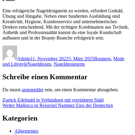
Eine erfolgreiche Nageldesignerin zu werden, erfordert Geduld,
Übung und Hingabe. Neben einer fundierten Ausbildung sind
Kreativität, Hygiene, Kundenservice und unternehmerisches
Denken entscheidend. Mit der richtigen Kombination aus Technik,
Ästhetik und Professionalität kannst du eine loyale Kundschaft
aufbauen und in der Beauty-Branche erfolgreich sein.
Autor
Veröffentlicht
Kategorien
am
Admin
11. November 2022
5. März 2025
Business
,
Mode
Schlagwörter
und Lifestyle
Nageldesign
,
Nageldesignerin
Schreibe einen Kommentar
Du musst
angemeldet
sein, um einen Kommentar abzugeben.
Beitragsnavigation
Vorheriger
Zurück
Edelstahl in Verbindung mit verzinktem Stahl
Nächster
Beitrag:
Weiter
Mallorca ist Reiseziel Nummer Eins der Deutschen
Beitrag:
Kategorien
Allgemeines