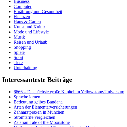
Business
Computer
Ernährung und Gesundheit
Finanzen
Haus & Garten
Kunst und Kultur
Mode und Lifestyle
Musik
Reisen und Urlaub
Shopping
Spiele
Sport
Tiere
Unterhaltung
Interessanteste Beiträge
6666 – Das nächste große Kapitel im Yellowstone-Universum
Sprache lernen
Bedeutung gelbes Bandana
Arten der Elementarversicherungen
Zahnarztpraxen in München
Stromtarife vergleichen
Zalarian Tale of the Moonstone