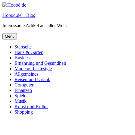
Zum
Inhalt
Hoood.de – Blog
springen
Interessante Artikel aus aller Welt.
Menü
Startseite
Haus & Garten
Business
Ernährung und Gesundheit
Mode und Lifestyle
Allgemeines
Reisen und Urlaub
Computer
Finanzen
Spiele
Musik
Kunst und Kultur
Shopping