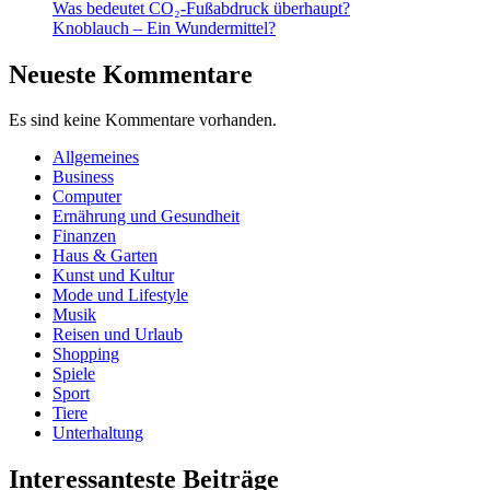
Was bedeutet CO₂-Fußabdruck überhaupt?
Ih
Knoblauch – Ein Wundermittel?
v
P
Neueste Kommentare
Es sind keine Kommentare vorhanden.
Allgemeines
Business
Computer
Ernährung und Gesundheit
Finanzen
Haus & Garten
Kunst und Kultur
Mode und Lifestyle
Musik
Reisen und Urlaub
Shopping
Spiele
Sport
Tiere
Unterhaltung
Interessanteste Beiträge