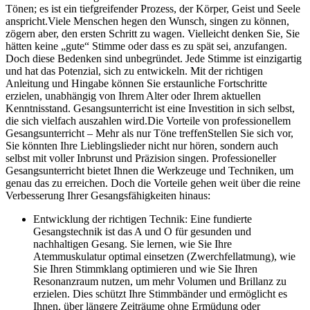
Tönen; es ist ein tiefgreifender Prozess, der Körper, Geist und Seele
anspricht.Viele Menschen hegen den Wunsch, singen zu können,
zögern aber, den ersten Schritt zu wagen. Vielleicht denken Sie, Sie
hätten keine „gute“ Stimme oder dass es zu spät sei, anzufangen.
Doch diese Bedenken sind unbegründet. Jede Stimme ist einzigartig
und hat das Potenzial, sich zu entwickeln. Mit der richtigen
Anleitung und Hingabe können Sie erstaunliche Fortschritte
erzielen, unabhängig von Ihrem Alter oder Ihrem aktuellen
Kenntnisstand. Gesangsunterricht ist eine Investition in sich selbst,
die sich vielfach auszahlen wird.Die Vorteile von professionellem
Gesangsunterricht – Mehr als nur Töne treffenStellen Sie sich vor,
Sie könnten Ihre Lieblingslieder nicht nur hören, sondern auch
selbst mit voller Inbrunst und Präzision singen. Professioneller
Gesangsunterricht bietet Ihnen die Werkzeuge und Techniken, um
genau das zu erreichen. Doch die Vorteile gehen weit über die reine
Verbesserung Ihrer Gesangsfähigkeiten hinaus:
Entwicklung der richtigen Technik: Eine fundierte
Gesangstechnik ist das A und O für gesunden und
nachhaltigen Gesang. Sie lernen, wie Sie Ihre
Atemmuskulatur optimal einsetzen (Zwerchfellatmung), wie
Sie Ihren Stimmklang optimieren und wie Sie Ihren
Resonanzraum nutzen, um mehr Volumen und Brillanz zu
erzielen. Dies schützt Ihre Stimmbänder und ermöglicht es
Ihnen, über längere Zeiträume ohne Ermüdung oder