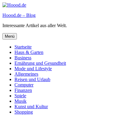
Zum
Inhalt
Hoood.de – Blog
springen
Interessante Artikel aus aller Welt.
Menü
Startseite
Haus & Garten
Business
Ernährung und Gesundheit
Mode und Lifestyle
Allgemeines
Reisen und Urlaub
Computer
Finanzen
Spiele
Musik
Kunst und Kultur
Shopping