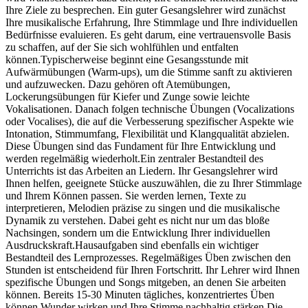
Ihre Ziele zu besprechen. Ein guter Gesangslehrer wird zunächst
Ihre musikalische Erfahrung, Ihre Stimmlage und Ihre individuellen
Bedürfnisse evaluieren. Es geht darum, eine vertrauensvolle Basis
zu schaffen, auf der Sie sich wohlfühlen und entfalten
können.Typischerweise beginnt eine Gesangsstunde mit
Aufwärmübungen (Warm-ups), um die Stimme sanft zu aktivieren
und aufzuwecken. Dazu gehören oft Atemübungen,
Lockerungsübungen für Kiefer und Zunge sowie leichte
Vokalisationen. Danach folgen technische Übungen (Vocalizations
oder Vocalises), die auf die Verbesserung spezifischer Aspekte wie
Intonation, Stimmumfang, Flexibilität und Klangqualität abzielen.
Diese Übungen sind das Fundament für Ihre Entwicklung und
werden regelmäßig wiederholt.Ein zentraler Bestandteil des
Unterrichts ist das Arbeiten an Liedern. Ihr Gesangslehrer wird
Ihnen helfen, geeignete Stücke auszuwählen, die zu Ihrer Stimmlage
und Ihrem Können passen. Sie werden lernen, Texte zu
interpretieren, Melodien präzise zu singen und die musikalische
Dynamik zu verstehen. Dabei geht es nicht nur um das bloße
Nachsingen, sondern um die Entwicklung Ihrer individuellen
Ausdruckskraft.Hausaufgaben sind ebenfalls ein wichtiger
Bestandteil des Lernprozesses. Regelmäßiges Üben zwischen den
Stunden ist entscheidend für Ihren Fortschritt. Ihr Lehrer wird Ihnen
spezifische Übungen und Songs mitgeben, an denen Sie arbeiten
können. Bereits 15-30 Minuten tägliches, konzentriertes Üben
können Wunder wirken und Ihre Stimme nachhaltig stärken.Die