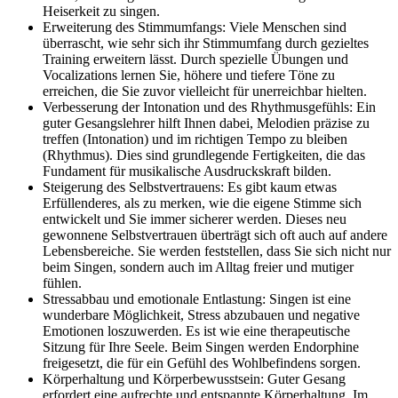
Heiserkeit zu singen.
Erweiterung des Stimmumfangs: Viele Menschen sind
überrascht, wie sehr sich ihr Stimmumfang durch gezieltes
Training erweitern lässt. Durch spezielle Übungen und
Vocalizations lernen Sie, höhere und tiefere Töne zu
erreichen, die Sie zuvor vielleicht für unerreichbar hielten.
Verbesserung der Intonation und des Rhythmusgefühls: Ein
guter Gesangslehrer hilft Ihnen dabei, Melodien präzise zu
treffen (Intonation) und im richtigen Tempo zu bleiben
(Rhythmus). Dies sind grundlegende Fertigkeiten, die das
Fundament für musikalische Ausdruckskraft bilden.
Steigerung des Selbstvertrauens: Es gibt kaum etwas
Erfüllenderes, als zu merken, wie die eigene Stimme sich
entwickelt und Sie immer sicherer werden. Dieses neu
gewonnene Selbstvertrauen überträgt sich oft auch auf andere
Lebensbereiche. Sie werden feststellen, dass Sie sich nicht nur
beim Singen, sondern auch im Alltag freier und mutiger
fühlen.
Stressabbau und emotionale Entlastung: Singen ist eine
wunderbare Möglichkeit, Stress abzubauen und negative
Emotionen loszuwerden. Es ist wie eine therapeutische
Sitzung für Ihre Seele. Beim Singen werden Endorphine
freigesetzt, die für ein Gefühl des Wohlbefindens sorgen.
Körperhaltung und Körperbewusstsein: Guter Gesang
erfordert eine aufrechte und entspannte Körperhaltung. Im