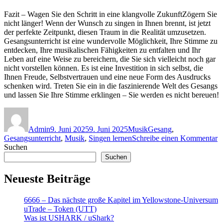
Fazit – Wagen Sie den Schritt in eine klangvolle ZukunftZögern Sie
nicht länger! Wenn der Wunsch zu singen in Ihnen brennt, ist jetzt
der perfekte Zeitpunkt, diesen Traum in die Realität umzusetzen.
Gesangsunterricht ist eine wundervolle Möglichkeit, Ihre Stimme zu
entdecken, Ihre musikalischen Fähigkeiten zu entfalten und Ihr
Leben auf eine Weise zu bereichern, die Sie sich vielleicht noch gar
nicht vorstellen können. Es ist eine Investition in sich selbst, die
Ihnen Freude, Selbstvertrauen und eine neue Form des Ausdrucks
schenken wird. Treten Sie ein in die faszinierende Welt des Gesangs
und lassen Sie Ihre Stimme erklingen – Sie werden es nicht bereuen!
Autor
Veröffentlicht
Kategorien
Schlagwörter
am
Admin
9. Juni 2025
9. Juni 2025
Musik
Gesang
,
z
Gesangsunterricht
,
Musik
,
Singen lernen
Schreibe einen Kommentar
S
Suchen
l
Suchen
E
S
Neueste Beiträge
I
S
6666 – Das nächste große Kapitel im Yellowstone-Universum
u
uTrade – Token (UTT)
en
Was ist USHARK / uShark?
S