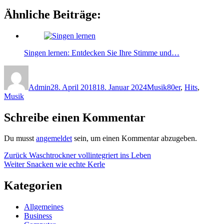
Ähnliche Beiträge:
Singen lernen: Entdecken Sie Ihre Stimme und…
Autor
Veröffentlicht
Kategorien
Schlagwörter
am
Admin
28. April 2018
18. Januar 2024
Musik
80er
,
Hits
,
Musik
Schreibe einen Kommentar
Du musst
angemeldet
sein, um einen Kommentar abzugeben.
Beitragsnavigation
Vorheriger
Zurück
Waschtrockner vollintegriert ins Leben
Nächster
Beitrag:
Weiter
Snacken wie echte Kerle
Beitrag:
Kategorien
Allgemeines
Business