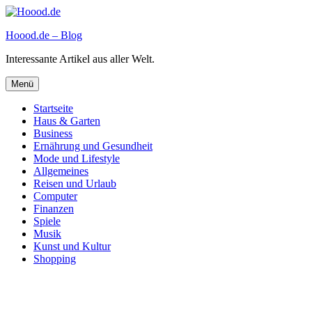
Zum
Inhalt
Hoood.de – Blog
springen
Interessante Artikel aus aller Welt.
Menü
Startseite
Haus & Garten
Business
Ernährung und Gesundheit
Mode und Lifestyle
Allgemeines
Reisen und Urlaub
Computer
Finanzen
Spiele
Musik
Kunst und Kultur
Shopping