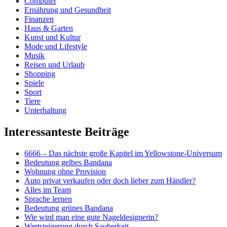
Computer
Ernährung und Gesundheit
Finanzen
Haus & Garten
Kunst und Kultur
Mode und Lifestyle
Musik
Reisen und Urlaub
Shopping
Spiele
Sport
Tiere
Unterhaltung
Interessanteste Beiträge
6666 – Das nächste große Kapitel im Yellowstone-Universum
Bedeutung gelbes Bandana
Wohnung ohne Provision
Auto privat verkaufen oder doch lieber zum Händler?
Alles im Team
Sprache lernen
Bedeutung grünes Bandana
Wie wird man eine gute Nageldesignerin?
Wertsteigerung durch Sauberkeit