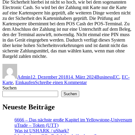
Die Sicherheit hierbei ist nicht so hoch, wie bei dem sogenannten
Electronic Cash. So wird bei der Zahlung mit Karte nur die Karte
auf eine Kartensperre hin geprüft, alle weiteren Dinge werden nicht
zu der Sicherheit des Karteninhabers geprüft. Die Prüfung auf
Kartensperre übernimmt bei dem POS Cash der POS-Terminal. Zu
dem Abschluss der Zahlung ist nur eine Unterschrift auf dem Beleg,
den der Terminal auswirft, notwendig. Nicht einmal eine PIN muss
in das Gerät eingegeben werden. Dadurch verfügt dieses System
über keine hohen Sicherheitsvorkehrungen und ist damit nicht das
sicherste Zahlungsmittel, das man wählen kann, wenn man ohne
Bargeld zahlen möchte.
Autor
Veröffentlicht
Kategorien
Schlagwört
am
Admin
12. Dezember 2018
14. März 2024
Business
EC
,
EC-
zu
Karte
,
Einkaufen
Schreibe einen Kommentar
Bargeldlos
Suchen
zahlen
Suchen
am
EC
Neueste Beiträge
Terminal
6666 – Das nächste große Kapitel im Yellowstone-Universum
uTrade – Token (UTT)
Was ist USHARK / uShark?